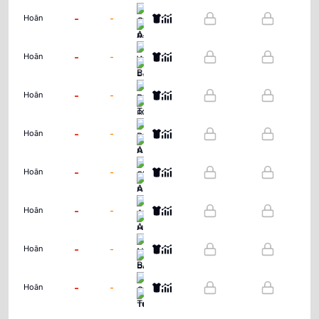
Consett A.F.C.
-
-
Hoãn
Ramhlun North FC
Whitley Bay
-
-
Hoãn
Easington Colliery
Birtley Town
-
-
Hoãn
Bishop Auckland
Penrith A.F.C.
-
-
Hoãn
Bridlington Town
Shildon A.F.C.
-
-
Hoãn
Blyth Town
Ashington A.F.C.
-
-
Hoãn
Horden CW
Newcastle Benfield
-
-
Hoãn
Redcar Athletic
Guisborough Town
-
-
Hoãn
Thornaby F.C.
Home team