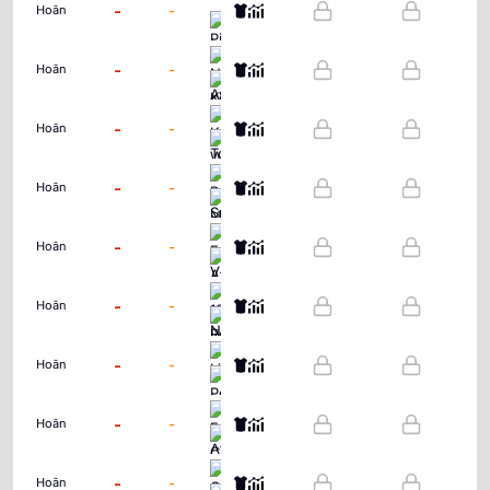
-
-
Hoãn
Pickering Town FC
Newton Aycliffe F.C.
-
-
Hoãn
Kendal Town
Knaresborough Town
-
-
Hoãn
Whickham
Blyth Spartans
-
-
Hoãn
Newcastle Blue Star
Euxton Villa
-
-
Hoãn
Atherton Laburnum Rovers
1874 Northwich
-
-
Hoãn
Rossington Main
Liversedge
-
-
Hoãn
Penistone Church
Frickley Athletic
-
-
Hoãn
Campion AFC
Garforth Town A.F.C.
-
-
Hoãn