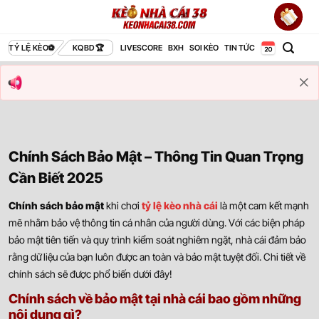
Bỏ
qua
nội
TỶ LỆ KÈO
KQBD
LIVESCORE
BXH
SOI KÈO
TIN TỨC
dung
Chính Sách Bảo Mật – Thông Tin Quan Trọng
Cần Biết 2025
Chính sách bảo mật
khi chơi
tỷ lệ kèo nhà cái
là một cam kết mạnh
mẽ nhằm bảo vệ thông tin cá nhân của người dùng. Với các biện pháp
bảo mật tiên tiến và quy trình kiểm soát nghiêm ngặt, nhà cái đảm bảo
rằng dữ liệu của bạn luôn được an toàn và bảo mật tuyệt đối. Chi tiết về
chính sách sẽ được phổ biến dưới đây!
Chính sách về bảo mật tại nhà cái bao gồm những
nội dung gì?