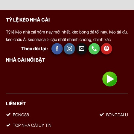
TỶ LỆ KÈO NHÀ CÁI
Tỷ lệ kèo nhà cái hôm nay mới nhất, kèo bóng đá tối nay, kèo tài xỉu,
kèo châu Á, keonhacai 5 cập nhật nhanh chóng, chính xác
Theo dõi tại:
NHÀ CÁI NỔI BẬT
LIÊN KẾT
BONG88
BONGDALU
TOP NHÀ CÁI UY TÍN