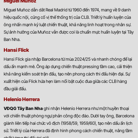
Miguel Muñoz
Miguel Muñoz dẫn dắt Real Madrid từ 1960 đến 1974, mang về 9 danh
hiệu quốc nội, củng cố vị thế thống trị của CLB. Triết lý huấn luyện của
ông nhấn mạnh kỷ luật chiến thuật, khả năng linh hoạt trong nhân sự.
Sự ảnh hưởng của Muñoz vẫn được coi là chuẩn mực huấn luyện tại Tây
Ban Nha.
Hansi Flick
Hansi Flick gia nhập Barcelona từ mùa 2024/25 và nhanh chóng để lại
dấu ấn mạnh mẽ. Ông áp dụng chiến thuật pressing tầm cao, cải thiện
khả năng kiểm soát trận đấu, tạo nên phong cách thi đấu hiện đại. Sự
xuất hiện của Flick hứa hẹn làm nổi bật cuộc đua giữa các CLB hàng
đầu giải đấu.
Helenio Herrera
VĐQG Tây Ban Nha
ghi nhận Helenio Herrera như một huyền thoại
với chiến thuật phòng ngự phản công độc đáo. Dưới tay ông, Barcelona
giành liên tiếp hai chức vô địch (1958/59, 1959/60), tạo nên dấu ấn lịch
sử. Triết lý của Herrera đã định hình phong cách chiến thuật, nâng tầm
chất lượng thi đấu tại giải.