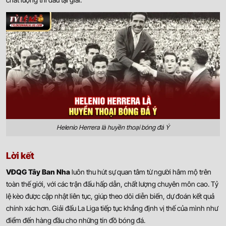
Helenio Herrera là huyền thoại bóng đá Ý
Lời kết
VĐQG Tây Ban Nha
luôn thu hút sự quan tâm từ người hâm mộ trên
toàn thế giới, với các trận đấu hấp dẫn, chất lượng chuyên môn cao. Tỷ
lệ kèo được cập nhật liên tục, giúp theo dõi diễn biến, dự đoán kết quả
chính xác hơn. Giải đấu La Liga tiếp tục khẳng định vị thế của mình như
điểm đến hàng đầu cho những tín đồ bóng đá.