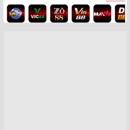
Trận Hot
Tất cả giải đấu
TL Malaysia
Sky88
Kèo TT
Xem bóng
Hôm nay
Ngày mai
09/08