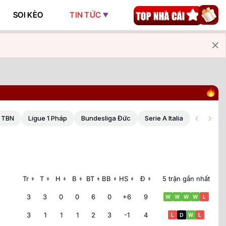
SOI KÈO
TIN TỨC
a TBN
Ligue 1 Pháp
Bundesliga Đức
Serie A Italia
Tr
T
H
B
BT
BB
HS
Đ
5 trận gần nhất
▲
▲
▲
▲
▲
▲
▲
▲
▼
▼
▼
▼
▼
▼
▼
▼
3
3
0
0
6
0
+6
9
W
W
W
W
L
3
1
1
1
2
3
-1
4
L
D
W
L