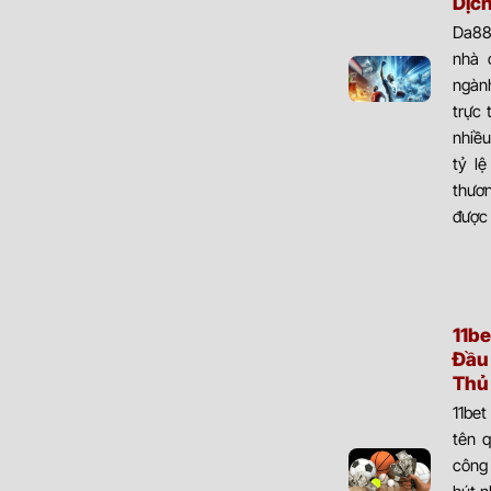
Dịc
Da88
nhà 
ngàn
trực 
nhiề
tỷ l
thươ
được 
11be
Đầu
Thủ
11bet
tên 
công