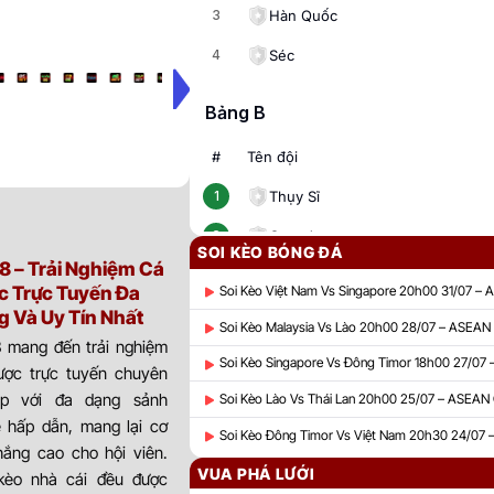
Hàn Quốc
3
Séc
4
Bảng B
#
Tên đội
Thụy Sĩ
1
Canada
2
SOI KÈO BÓNG ĐÁ
 – Trải Nghiệm Cá
Bosnia và Herzegovina
3
c Trực Tuyến Đa
Soi Kèo Việt Nam Vs Singapore 20h00 31/07 –
 Và Uy Tín Nhất
Qatar
4
Soi Kèo Malaysia Vs Lào 20h00 28/07 – ASEAN
 mang đến trải nghiệm
Soi Kèo Singapore Vs Đông Timor 18h00 27/07
Bảng C
ược trực tuyến chuyên
ệp với đa dạng sảnh
Soi Kèo Lào Vs Thái Lan 20h00 25/07 – ASEAN
#
Tên đội
 hấp dẫn, mang lại cơ
Soi Kèo Đông Timor Vs Việt Nam 20h30 24/07
hắng cao cho hội viên.
Brazil
1
VUA PHÁ LƯỚI
kèo nhà cái đều được