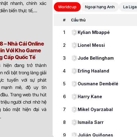
Maroc
2
nhật nhanh, chính xác
Worldcup
Ngoại hạng Anh
La Lig
diễn biến thực tế,...
Scotland
3
#
Cầu thủ
Haiti
4
1
Kylian Mbappé
Bảng D
 – Nhà Cái Online
2
Lionel Messi
Tín Với Kho Game
#
Tên đội
g Cấp Quốc Tế
3
Jude Bellingham
Mỹ
1
 hiện đang trở thành
4
Erling Haaland
ên nổi bật trong làng giải
Úc
2
trực tuyến với sự phát
5
Ousmane Dembélé
Paraguay
3
n mạnh mẽ, độ uy tín
đầu. Trang web thu hút
Thổ Nhĩ Kỳ
4
6
Harry Kane
triệu người chơi nhờ hệ
g bảo mật hiện đại và
7
Mikel Oyarzabal
Bảng E
.
8
Ismaila Sarr
#
Tên đội
Đức
1
9
Julián Quiñones