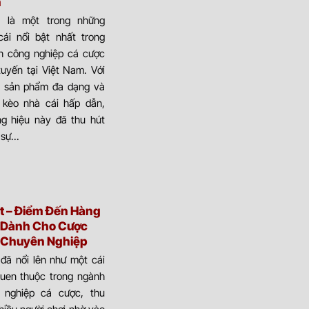
h
#
Tên đội
52
Daniel Muñoz
 là một trong những
Cộng hòa Dân chủ Congo
1
53
Dan Ndoye
cái nổi bật nhất trong
h công nghiệp cá cược
Thụy Điển
2
54
Azzedine Ounahi
tuyến tại Việt Nam. Với
Ghana
3
u sản phẩm đa dạng và
55
Youri Tielemans
ệ kèo nhà cái hấp dẫn,
Ecuador
4
ng hiệu này đã thu hút
56
Pedro Porro
Bosnia và Herzegovina
5
sự...
57
Enzo Fernández
Algeria
6
Paraguay
7
58
Andreas Schjelderup
Senegal
8
59
Alexander Isak
t – Điểm Đến Hàng
 Dành Cho Cược
Iran
9
60
Anthony Gordon
 Chuyên Nghiệp
Hàn Quốc
10
 đã nổi lên như một cái
61
Iliman Ndiaye
quen thuộc trong ngành
Scotland
11
 nghiệp cá cược, thu
62
Nathan-Dylan Saliba
Uruguay
12