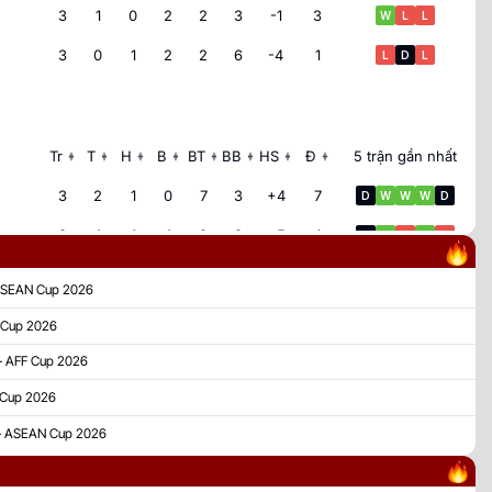
3
1
0
2
2
3
-1
3
W
L
L
3
0
1
2
2
6
-4
1
L
D
L
Tr
T
H
B
BT
BB
HS
Đ
5 trận gần nhất
▲
▲
▲
▲
▲
▲
▲
▲
▼
▼
▼
▼
▼
▼
▼
▼
3
2
1
0
7
3
+4
7
D
W
W
W
D
3
1
1
1
8
3
+5
4
D
W
L
W
L
3
1
1
1
5
6
-1
4
D
L
W
L
 ASEAN Cup 2026
3
0
1
2
2
10
-8
1
D
L
L
 Cup 2026
 – AFF Cup 2026
 Cup 2026
Tr
T
H
B
BT
BB
HS
Đ
5 trận gần nhất
▲
▲
▲
▲
▲
▲
▲
▲
▼
▼
▼
▼
▼
▼
▼
▼
 – ASEAN Cup 2026
3
2
1
0
7
1
+6
7
D
W
W
W
L