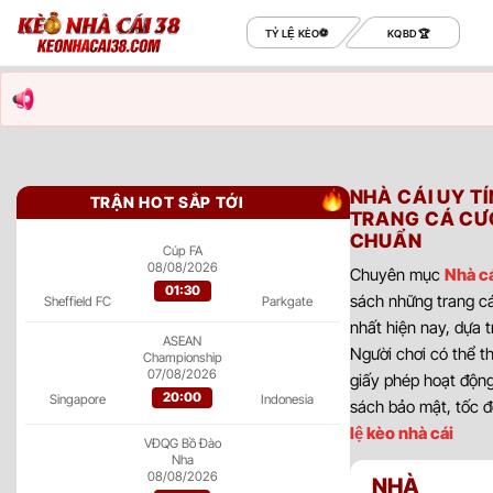
Bỏ
qua
TỶ LỆ KÈO
KQBD
nội
dung
NHÀ CÁI UY TÍ
TRẬN HOT SẮP TỚI
TRANG CÁ CƯỢ
CHUẨN
Cúp FA
08/08/2026
Chuyên mục
Nhà cá
01:30
sách những trang c
Sheffield FC
Parkgate
nhất hiện nay, dựa t
ASEAN
Người chơi có thể t
Championship
07/08/2026
giấy phép hoạt động
20:00
Singapore
Indonesia
sách bảo mật, tốc đ
lệ kèo nhà cái
VĐQG Bồ Đào
Nha
08/08/2026
NHÀ