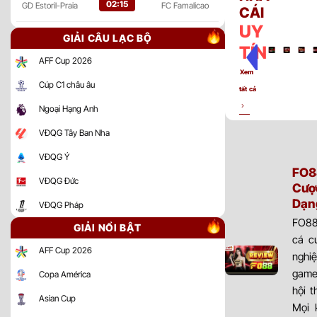
02:15
GD Estoril-Praia
FC Famalicao
CÁI
UY
GIẢI CÂU LẠC BỘ
TÍN
AFF Cup 2026
Xem
Cúp C1 châu âu
tất cả
Ngoại Hạng Anh
VĐQG Tây Ban Nha
VĐQG Ý
FO88
VĐQG Đức
Cượ
Dạng
VĐQG Pháp
FO88
GIẢI NỔI BẬT
cá c
AFF Cup 2026
nghi
game
Copa América
hội t
Asian Cup
Mọi 