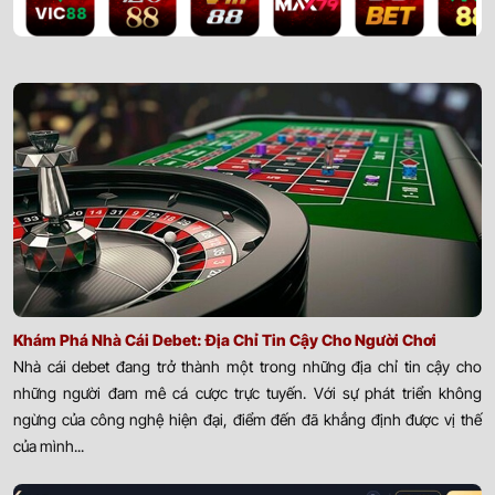
Khám Phá Nhà Cái Debet: Địa Chỉ Tin Cậy Cho Người Chơi
Nhà cái debet đang trở thành một trong những địa chỉ tin cậy cho
những người đam mê cá cược trực tuyến. Với sự phát triển không
ngừng của công nghệ hiện đại, điểm đến đã khẳng định được vị thế
của mình...