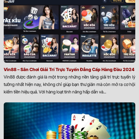
Vin88 – Sân Chơi Giải Trí Trực Tuyến Đẳng Cấp Hàng Đầu 2024
Vin88 được đánh giá là một trong những nền tảng giải trí trực tuyến lý
tưởng nhất hiện nay, không chỉ giúp bạn thư giãn mà còn mở ra cơ hội
kiếm tiền hiệu quả. Với hàng loạt tính năng hấp dẫn và...