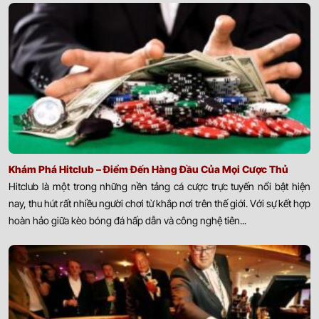
Khám Phá Hitclub – Điểm Đến Hàng Đầu Của Mọi Cược Thủ
Hitclub là một trong những nền tảng cá cược trực tuyến nổi bật hiện
nay, thu hút rất nhiều người chơi từ khắp nơi trên thế giới. Với sự kết hợp
hoàn hảo giữa kèo bóng đá hấp dẫn và công nghệ tiên...