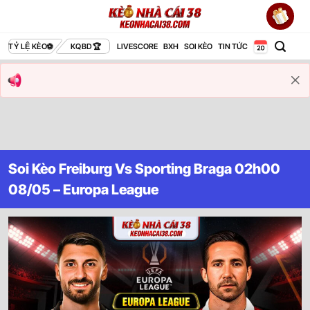
Bỏ
qua
nội
TỶ LỆ KÈO
KQBD
LIVESCORE
BXH
SOI KÈO
TIN TỨC
dung
Soi Kèo Freiburg Vs Sporting Braga 02h00
08/05 – Europa League