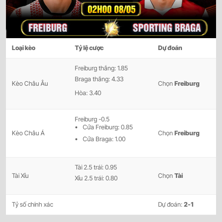
Loại kèo
Tỷ lệ cược
Dự đoán
Freiburg thắng: 1.85
Braga thắng: 4.33
Kèo Châu Âu
Chọn
Freiburg
Hòa: 3.40
Freiburg -0.5
Cửa Freiburg: 0.85
Kèo Châu Á
Chọn
Freiburg
Cửa Braga: 1.00
Tài 2.5 trái: 0.95
Tài Xỉu
Chọn
Tài
Xỉu 2.5 trái: 0.80
Tỷ số chính xác
Dự đoán:
2-1