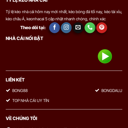
Tỷ lệ kèo nhà cái hôm nay mới nhất, kèo bóng đá tối nay, kèo tài xỉu,
kèo châu Á, keonhacai 5 cập nhật nhanh chóng, chính xác
Theo dõi tại:
NHÀ CÁI NỔI BẬT
LIÊN KẾT
BONG88
BONGDALU
TOP NHÀ CÁI UY TÍN
VỀ CHÚNG TÔI