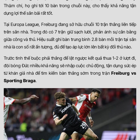
Thậm chí, họ ghi tới 10 bàn trong chuỗi này, cho thấy khả năng tận
dụng lợi thế sân bãi rất tốt.
Tại Europa League, Freiburg đang sở hữu chuỗi 10 trận thắng liên tiếp
trên sân nhà. Trong đó có 7 trận giữ sạch lưới, phản ánh sự cân bằng
giữa công và thủ. Hiệu suất ghi bàn trung bình 2.8 bàn mỗi trận tại sân
nhà là con số rất ấn tượng, đủ để tạo áp lực lớn lên bất kỳ đối thủ nào.
Trước tình thế buộc phải thắng để lật ngược kết quả thua 1-2 ở lượt đi,
đội bóng Đức nhiều khả năng sẽ nhập cuộc chủ động, tận dụng sức ép
từ khán giả nhà để tìm kiếm bàn thắng sớm trong trận
Freiburg vs
Sporting Braga
.