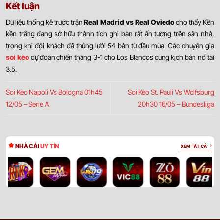
Kết luận
Dữ liệu thống kê trước trận
Real Madrid vs Real Oviedo
cho thấy Kền
kền trắng đang sở hữu thành tích ghi bàn rất ấn tượng trên sân nhà,
trong khi đội khách đã thủng lưới 54 bàn từ đầu mùa. Các chuyên gia
soi kèo
dự đoán chiến thắng 3-1 cho Los Blancos cùng kịch bản nổ tài
3.5.
Soi Kèo Napoli Vs Bologna 01h45
Soi Kèo St. Pauli Vs Wolfsburg
12/05 – Serie A
20h30 16/05 – Bundesliga
NHÀ CÁI
UY TÍN
XEM TẤT CẢ