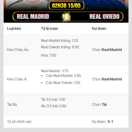
Loại kèo
Tỷ lệ cược
Dự đoán
Real Madrid thắng: 1.25
Real Oviedo thắng: 9.50
Kèo Châu Âu
Chọn
Real Madrid
Hòa: 7.00
Real Madrid -1.75
Cửa Real Madrid: 0.85
Kèo Châu Á
Chọn
Real Madrid
Cửa Real Oviedo: 1.00
Tài 3.5 trái: 1.00
Tài Xỉu
Chọn
Tài
Xỉu 3.5 trái: 0.80
Tỷ số chính xác
Dự đoán:
3-1