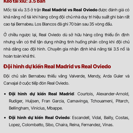
Kèo tài xỉu: 3.5 bàn
Mốc tài xỉu 3.5 ở trận
Real Madrid vs Real Oviedo
được đánh giá có
khả năng nổ tài khi hàng công đội chủ nhà duy trì hiệu suất ghi bàn rất
cao tại Bernabeu. Los Blancos đã ghi 70 bàn sau 35 vòng đấu.
Ở chiều ngược lại, Real Oviedo dù sở hữu hàng công thiếu ổn định
nhưng vẫn có thể tận dụng những tình huống phản công khi đội chủ
nhà dâng cao đội hình. Chuyên gia nhận định khả năng tài 3.5 nổ là
hoàn toàn khả thi.
Đội hình dự kiến Real Madrid vs Real Oviedo
Đội chủ sân Bernabeu thiếu vắng Valverde, Mendy, Arda Guler và
Carvajal ở cuộc tiếp đón Real Oviedo.
Đội hình dự kiến Real Madrid
: Courtois, Alexander-Arnold,
Rudiger, Huijsen, Fran Garcia, Camavinga, Tchouameni, Pitarch,
Bellingham, Vinicius, Mbappe.
Đội hình dự kiến Real Oviedo
: Escandell, Vidal, Bailly, Costas,
Lopez, Colombatto, Sibo, Chaira, Reina, Fernandez, Vinas.