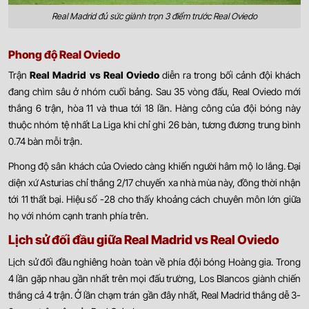
Real Madrid đủ sức giành trọn 3 điểm trước Real Oviedo
Phong độ Real Oviedo
Trận
Real Madrid vs Real Oviedo
diễn ra trong bối cảnh đội khách
đang chìm sâu ở nhóm cuối bảng. Sau 35 vòng đấu, Real Oviedo mới
thắng 6 trận, hòa 11 và thua tới 18 lần. Hàng công của đội bóng này
thuộc nhóm tệ nhất La Liga khi chỉ ghi 26 bàn, tương đương trung bình
0.74 bàn mỗi trận.
Phong độ sân khách của Oviedo càng khiến người hâm mộ lo lắng. Đại
diện xứ Asturias chỉ thắng 2/17 chuyến xa nhà mùa này, đồng thời nhận
tới 11 thất bại. Hiệu số -28 cho thấy khoảng cách chuyên môn lớn giữa
họ với nhóm cạnh tranh phía trên.
Lịch sử đối đầu giữa Real Madrid vs Real Oviedo
Lịch sử đối đầu nghiêng hoàn toàn về phía đội bóng Hoàng gia. Trong
4 lần gặp nhau gần nhất trên mọi đấu trường, Los Blancos giành chiến
thắng cả 4 trận. Ở lần chạm trán gần đây nhất, Real Madrid thắng dễ 3-