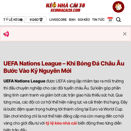
Bỏ
qua
nội
TỶ LỆ KÈO
KQBD
LIVESCORE
BXH
SOI KÈO
TIN TỨC
dung
UEFA Nations League – Khi Bóng Đá Châu Âu
Bước Vào Kỷ Nguyên Mới
UEFA Nations League
được UEFA sáng lập nhằm tạo ra môi trường
thi đấu chuyên nghiệp cho các đội tuyển châu Âu. Sự kiện góp phần
tăng tính cạnh tranh và giảm bớt các trận giao hữu thiếu sức hút. Qua
từng mùa, các đội có cơ hội thể hiện năng lực và cải thiện thứ hạng. Đây
là bước đệm quan trọng hướng tới thành công tại Euro và World Cup.
Sân chơi không chỉ là nơi thể hiện đẳng cấp mà còn mang đến cơ hội
vàng cho giới đầu tư với
tỷ lệ kèo nhà cái
biến động theo từng diễn
biến trận đấu.