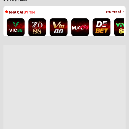
NHÀ CÁI
UY TÍN
XEM TẤT CẢ
Trận Hot
Tất cả giải đấu
TL Malaysia
Vin88
Kèo TT
Xem bóng
Hôm nay
Ngày mai
08/08